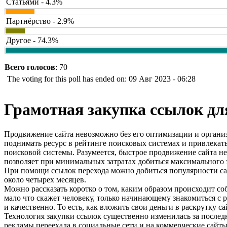
Статьями - 4.3%
Партнёрство - 2.9%
Другое - 74.3%
Всего голосов
: 70
The voting for this poll has ended on: 09 Авг 2023 - 06:28
Грамотная закупка ссылок д
Продвижение сайта невозможно без его оптимизации и организ
поднимать ресурс в рейтинге поисковых системах и привлекать
поисковой системы. Разумеется, быстрое продвижение сайта н
позволяет при минимальных затратах добиться максимального э
При помощи ссылок перехода можно добиться популярности сай
около четырех месяцев.
Можно рассказать коротко о том, каким образом происходит соб
мало что скажет человеку, только начинающему знакомиться с ра
и качественно. То есть, как вложить свои деньги в раскрутку 
Технология закупки ссылок существенно изменилась за послед
рекламы переехала в социальные сети и на коммерческие сайты. 