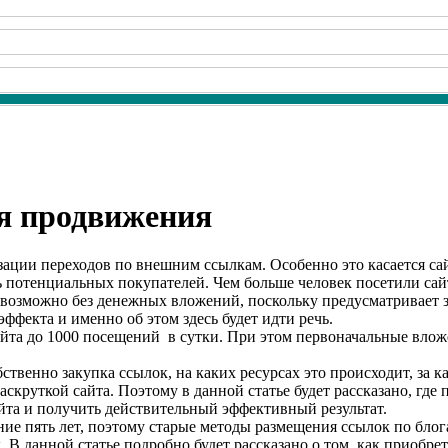
ля продвижения
ации переходов по внешним ссылкам. Особенно это касается сай
 потенциальных покупателей. Чем больше человек посетили сайт
евозможно без денежных вложений, поскольку предусматривает 
ффекта и именно об этом здесь будет идти речь.
та до 1000 посещений в сутки. При этом первоначальные вложени
ственно закупка ссылок, на каких ресурсах это происходит, за 
скруткой сайта. Поэтому в данной статье будет рассказано, где 
сайта и получить действительный эффективный результат.
ние пять лет, поэтому старые методы размещения ссылок по бло
В данной статье подробно будет рассказано о том, как приобрета