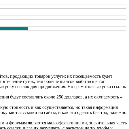
тов, продающих товаров услуги: их посещаемость будет
 в течение суток, тем больше шансов выбиться в топ
закупку ссылок для продвижения. Но грамотная закупка ссылок
я будут составлять около 250 долларов, а их окупаемость –
какую стоимость и как осуществляется, но такая информация
покупаются ссылки на сайты, и как это сделать быстро, надежно
гам и форумам являются малоэффективными, значительная часть
ть ссылки и где их размещать, с расчетом на то, чтобы у